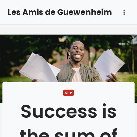
Skip
Les Amis de Guewenheim
to
content
APP
Success is
the sum of